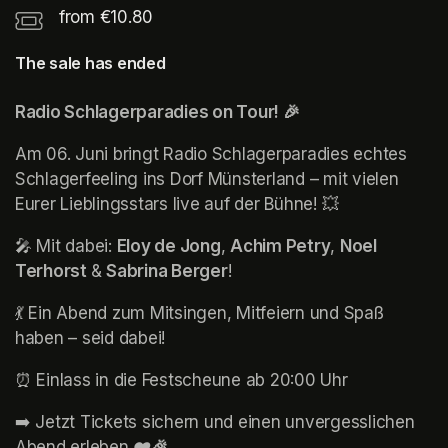
from €10.80
The sale has ended
Radio Schlagerparadies on Tour! 🎉
Am 06. Juni bringt Radio Schlagerparadies echtes 
Schlagerfeeling ins Dorf Münsterland – mit vielen 
Eurer Lieblingsstars live auf der Bühne! 💥
🎤 Mit dabei: 
Eloy de Jong
, 
Achim Petry
, 
Noel 
Terhorst 
& 
Sabrina Berger
!
💃 Ein Abend zum Mitsingen, Mitfeiern und Spaß 
haben – seid dabei!
⏰ Einlass in die Festscheune ab 20:00 Uhr
➡️ Jetzt Tickets sichern und einen unvergesslichen 
Abend erleben
 ❤️🎉
