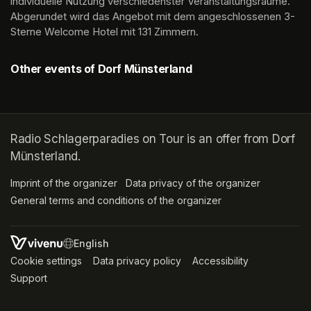
individuelle Nutzung verschiedenster Veranstaltungsräume. 
Abgerundet wird das Angebot mit dem angeschlossenen 3-
Sterne Welcome Hotel mit 131 Zimmern.
Other events of Dorf Münsterland
Radio Schlagerparadies on Tour is an offer from Dorf
Münsterland.
Imprint of the organizer
(opens in a new tab)
Data privacy of the organizer
(opens in 
General terms and conditions of the organizer
(opens in a new ta
SWITCH LANGUAGE
Cookie settings
(opens in a new tab)
Data privacy policy
(opens in a new tab)
Accessibility
(opens in a n
Support
(opens in a new tab)