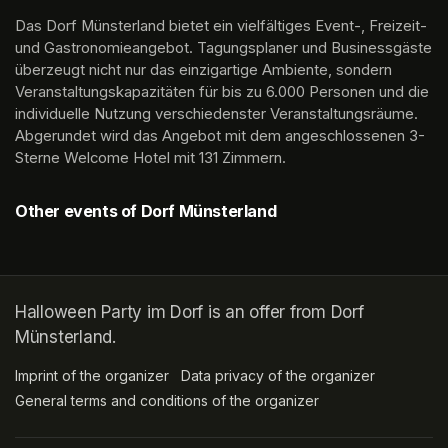
Das Dorf Münsterland bietet ein vielfältiges Event-, Freizeit- 
und Gastronomieangebot. Tagungsplaner und Businessgäste 
überzeugt nicht nur das einzigartige Ambiente, sondern 
Veranstaltungskapazitäten für bis zu 6.000 Personen und die 
individuelle Nutzung verschiedenster Veranstaltungsräume. 
Abgerundet wird das Angebot mit dem angeschlossenen 3-
Sterne Welcome Hotel mit 131 Zimmern.
Other events of Dorf Münsterland
Halloween Party im Dorf is an offer from Dorf
Münsterland.
Imprint of the organizer
(opens in a new tab)
Data privacy of the organizer
(opens in 
General terms and conditions of the organizer
(opens in a new ta