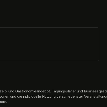
ew tab)
reizeit- und Gastronomieangebot. Tagungsplaner und Businessgäste 
rsonen und die individuelle Nutzung verschiedenster Veranstaltu
mern.