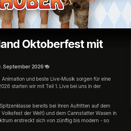
land Oktoberfest mit
9. September 2026 🍻
nimation und beste Live-Musik sorgen für eine 
 starten wir mit Teil 1. Live bei uns in der 
Spitzenklasse bereits bei ihren Aufritten auf dem 
Volksfest der Welt) und dem Cannstatter Wasen in 
trum erstreckt sich von zünftig bis modern - so 
pens in a new tab)
pens in a new tab)