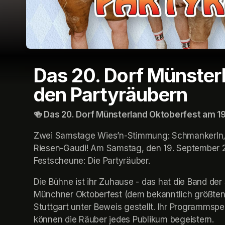
Das 20. Dorf Münster
den Partyräubern
🍻 Das 20. Dorf Münsterland Oktoberfest am 1
Zwei Samstage Wies’n-Stimmung: Schmankerln, A
Riesen-Gaudi! Am Samstag, den 19. September 2026
Festscheune: Die Partyräuber.
Die Bühne ist ihr Zuhause - das hat die Band der 
Münchner Oktoberfest (dem bekanntlich größten 
Stuttgart unter Beweis gestellt. Ihr Programmspek
können die Räuber jedes Publikum begeistern. 
(o
(o